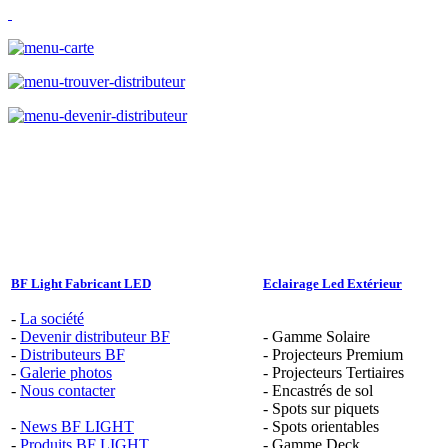
BF Light Fabricant LED
Eclairage Led Extérieur
-
La société
-
Devenir distributeur BF
- Gamme Solaire
-
Distributeurs BF
- Projecteurs Premium
-
Galerie photos
- Projecteurs Tertiaires
-
Nous contacter
- Encastrés de sol
- Spots sur piquets
-
News BF LIGHT
- Spots orientables
-
Produits BF LIGHT
- Gamme Deck